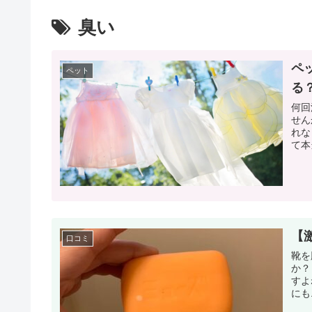
臭い
ペ
ペット
る
何回洗
せんか？ 私も今まで使っていた
れなくて頭
て本
【
口コミ
靴を
か？ 楽しく出かけたくても、ニオイを気にして楽しめないのっ
すよね。 足のニオイをしっかり
にも