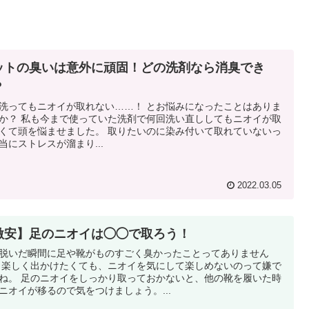
ットの臭いは意外に頑固！どの洗剤なら消臭でき
？
ってもニオイが取れない……！ とお悩みになったことはありま
洗剤で何回洗い直ししてもニオイが取
を悩ませました。 取りたいのに染み付いて取れていないっ
当にストレスが溜まり...
2022.03.05
激安】足のニオイは◯◯で取ろう！
脱いだ瞬間に足や靴がものすごく臭かったことってありません
て嫌で
取っておかないと、他の靴を履いた時
ニオイが移るので気をつけましょう。...