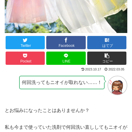
Twitter
Facebook
はてブ
Pocket
LINE
コピー
2023.10.17
2022.03.05
何回洗ってもニオイが取れない……！
とお悩みになったことはありませんか？
私も今まで使っていた洗剤で何回洗い直ししてもニオイが