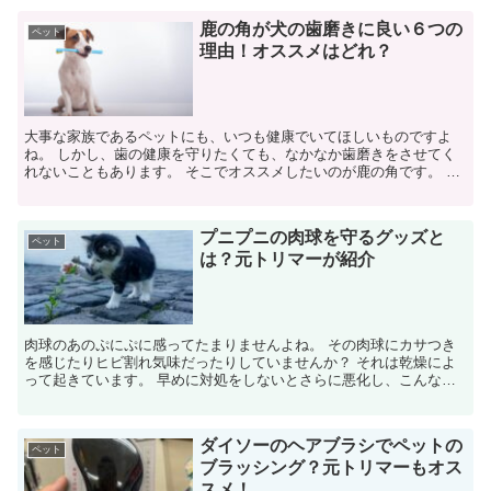
鹿の角が犬の歯磨きに良い６つの
ペット
理由！オススメはどれ？
大事な家族であるペットにも、いつも健康でいてほしいものですよ
ね。 しかし、歯の健康を守りたくても、なかなか歯磨きをさせてく
れないこともあります。 そこでオススメしたいのが鹿の角です。 お
もちゃがすぐ壊れる シート...
プニプニの肉球を守るグッズと
ペット
は？元トリマーが紹介
肉球のあのぷにぷに感ってたまりませんよね。 その肉球にカサつき
を感じたりヒビ割れ気味だったりしていませんか？ それは乾燥によ
って起きています。 早めに対処をしないとさらに悪化し、こんなこ
とになってしまいます↓ 肉球...
ダイソーのヘアブラシでペットの
ペット
ブラッシング？元トリマーもオス
スメ！