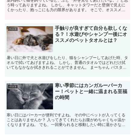
室内飼いで猫を飼っていると、ふと「外を見せてあげたいな。」と思
う時ってありますよね。 しかし、キャットタワーだと壁側で見えに
くかったり、抱っこにも力の限界があります。 そこで、オススメし
たいのが窓に取り付けるタイプのハンモック...
手触りが良すぎて自分も欲しくな
ペット
る？！水遊びやシャンプー後にオ
ススメのペットタオルとは？
暑い日に外で犬と水遊びをしたり、猫をシャンプーしてあげた時、タ
オルで拭いてあげますよね。 しかし、普通のタオルではどれだけ拭
いてもなかなか拭ききれることができません。 まーちゃん バスタオ
ル１枚では吸いきれないです……。 ...
寒い季節にはカンガルーパーカ
ペット
ー！ペットと一緒に温まれる至福
の時間
寒い日にはパーカーが便利ですよね。 その中にペットが入ってくる
ことはありませんか？ 入ってきてくれたらお腹がめちゃくちゃ温か
くなりますよね。 でも、一回乗られると移動したい時に退かさない
といけないのは申し訳ないなぁ……...