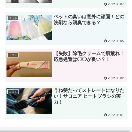
2022.03.07
ペットの臭いは意外に頑固！どの
ペット
洗剤なら消臭できる？
2022.03.05
【失敗】除毛クリームで肌荒れ！
口コミ
応急処置は◯◯が良い？！
2022.03.02
うね髪だってストレートになりた
口コミ
い！サロニア ヒートブラシの実
力！
2022.03.01