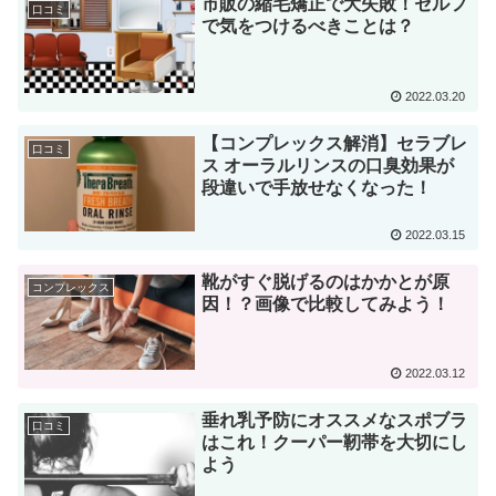
市販の縮毛矯正で大失敗！セルフ
口コミ
で気をつけるべきことは？
2022.03.20
【コンプレックス解消】セラブレ
口コミ
ス オーラルリンスの口臭効果が
段違いで手放せなくなった！
2022.03.15
靴がすぐ脱げるのはかかとが原
コンプレックス
因！？画像で比較してみよう！
2022.03.12
垂れ乳予防にオススメなスポブラ
口コミ
はこれ！クーパー靭帯を大切にし
よう