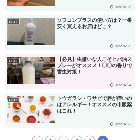
2022.02.26
ソフコンプラスの使い方は？一番
口コミ
安く買えるお店はどこ？
2022.02.25
【必見】虫嫌いな人こそヒバ油ス
口コミ
プレーがオススメ！◯◯の香りで
害虫対策！
2022.02.24
トウガラシ・ワサビで唇が痒いの
口コミ
はアレルギー！オススメの市販薬
はこれ！
2022.02.22