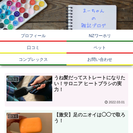
プロフィール
NZワーホリ
口コミ
ペット
コンプレックス
お問い合わせ
うね髪だってストレートになりた
口コミ
い！サロニア ヒートブラシの実
力！
2022.03.01
【激安】足のニオイは◯◯で取ろ
口コミ
う！