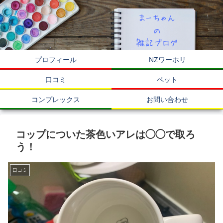
プロフィール
NZワーホリ
口コミ
ペット
コンプレックス
お問い合わせ
コップについた茶色いアレは◯◯で取ろ
う！
口コミ