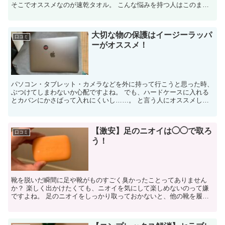
そこでオススメなのが速乾タオル。 こんな悩みを持つ人はこのまま
記事を読み進めてくださ...
大切な物の保護はイージーラッパ
口コミ
ーがオススメ！
パソコン・タブレット・カメラなどを外に持って行こうと思った時、
ぶつけてしまわないか心配ですよね。 でも、ハードケースに入れる
とカバンにかさばって入れにくいし……。 と言う人にオススメした
いのがイージーラッパー。 見た...
【激安】足のニオイは◯◯で取ろ
口コミ
う！
靴を脱いだ瞬間に足や靴がものすごく臭かったことってありません
か？ 楽しく出かけたくても、ニオイを気にして楽しめないのって嫌
ですよね。 足のニオイをしっかり取っておかないと、他の靴を履い
た時にもニオイが移るので気をつけましょう。...