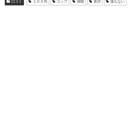
口コミ
１００均
コップ
掃除
茶渋
落ちない