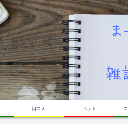
リ
口コミ
ペット
コ