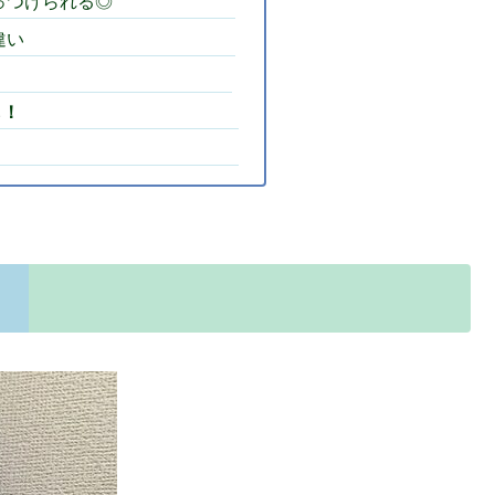
っつけられる◎
違い
も！